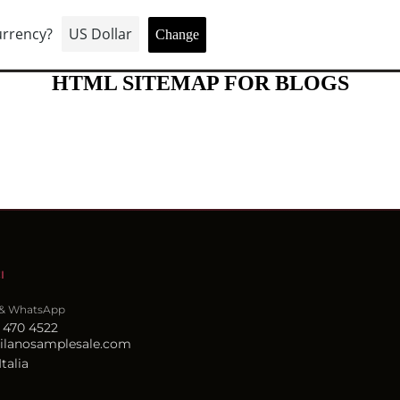
VE
COME PARTECIPARE
SEDI
CONTATTI
HTML SITEMAP FOR BLOGS
I
 & WhatsApp
 470 4522
ilanosamplesale.com
Italia