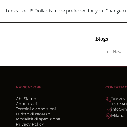
PRIVATE SALE ATTI
Blogs
News
NAVIGAZIONE
CONTATTAC
Chi Siamo
Telefono
Contattaci
+39 340
Termini e condizioni
info@m
Diritto di recesso
Milano, 
Modalità di spedizione
Privacy Policy