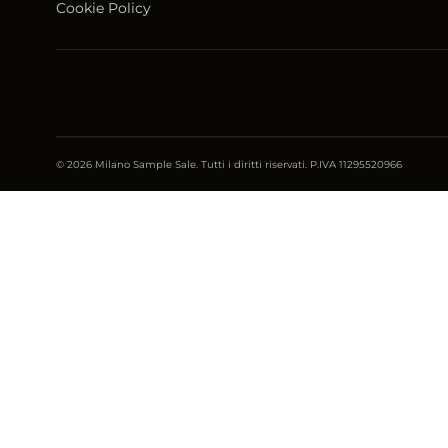
Cookie Policy
© 2026 Milano Sample Sale. Tutti i diritti riservati. P.IVA 11295520966