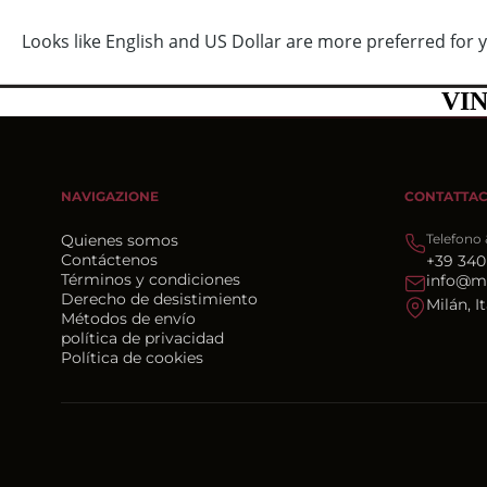
VENTA PRIVADA
ACTIVA
VI
NAVIGAZIONE
CONTATTAC
Quienes somos
Telefono
Contáctenos
+39 340
Términos y condiciones
info@m
Derecho de desistimiento
Milán, It
Métodos de envío
política de privacidad
Política de cookies