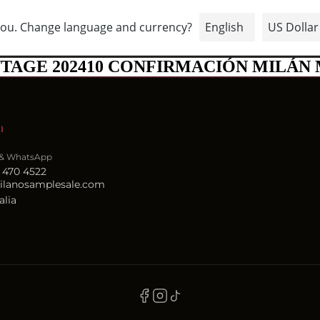
CÓMO
UBICACIONES
CONTACTOS
PARTICIPAR
NTAGE 202410 CONFIRMACIÓN MILÁN 
I
 & WhatsApp
 470 4522
ilanosamplesale.com
alia