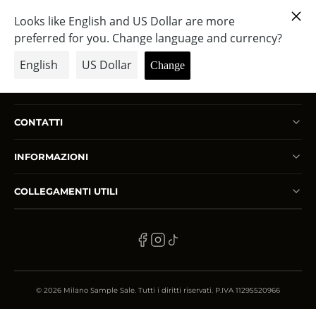
VINTAGE 202410 CONFIRMACIÓN
MILÁN 4EVER
VENTA PRIVADA ACTIVA
CÓMO PARTICIPAR
CONTATTI
SEDI
INFORMAZIONI
CONTATTI
CARRELLO
COLLEGAMENTI UTILI
LOGIN — LOGOUT
LINGUA
ES
© 2026 Milano Sample Sale. Tutti i diritti riservati. P.IVA 11295520966
IR A LA TIENDA