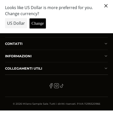
LEADING PADOVA L
CONFIRMATION
PRIVATE SALE ACTIVE
HOW TO PARTICIPATE
CONTATTI
SEDI
INFORMAZIONI
CONTATTI
CARRELLO
COLLEGAMENTI UTILI
LOGIN — LOGOUT
LINGUA
EN
© 2026 Milano Sample Sale. Tutti i diritti riservati. P.IVA 11295520966
GO TO THE SHOP