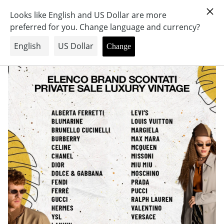
VINTAGE 202410 MI-LUV-HP
PRIVATE SALE ATTIVE
COME PARTECIPARE
SEDI
CONTATTI
CARRELLO
LOGIN — LOGOUT
LINGUA
IT
VAI ALLO SHOP