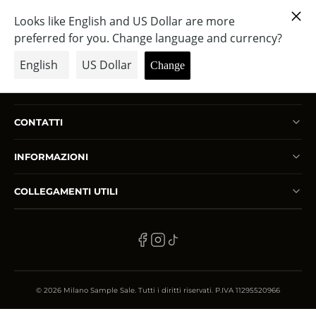
VINTAGE 202410 CONFERMA
PADOVA 4EVER
PRIVATE SALE ATTIVE
COME PARTECIPARE
CONTATTI
SEDI
INFORMAZIONI
CONTATTI
CARRELLO
COLLEGAMENTI UTILI
LOGIN — LOGOUT
LINGUA
IT
© 2026 Milano Sample Sale. Tutti i diritti riservati. P.IVA 11295520966
VAI ALLO SHOP