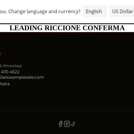
COME PARTECIPARE
SEDI
CONTATTI
SHOP 
LEADING RICCIONE CONFERMA
I
 & WhatsApp
 470 4522
ilanosamplesale.com
Italia