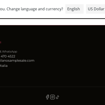
COME PARTECIPARE
SEDI
CONTATTI
SHOP 
I
 & WhatsApp
 470 4522
ilanosamplesale.com
Italia