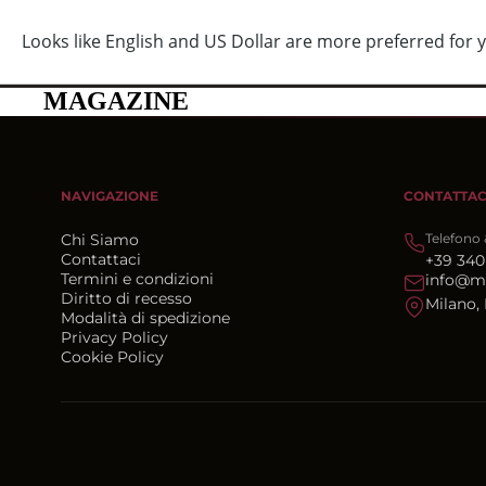
PRIVATE SALE ATTIVE
MAGAZINE
NAVIGAZIONE
CONTATTAC
Chi Siamo
Telefono
Contattaci
+39 340
Termini e condizioni
info@m
Diritto di recesso
Milano, 
Modalità di spedizione
Privacy Policy
Cookie Policy