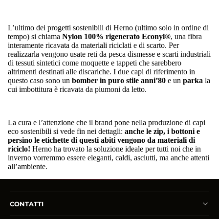
L’ultimo dei progetti sostenibili di Herno (ultimo solo in ordine di
tempo) si chiama
Nylon 100% rigenerato Econyl®
, una fibra
interamente ricavata da materiali riciclati e di scarto. Per
realizzarla vengono usate reti da pesca dismesse e scarti industriali
di tessuti sintetici come moquette e tappeti che sarebbero
altrimenti destinati alle discariche. I due capi di riferimento in
questo caso sono un
bomber in puro stile anni’80
e un
parka
la
cui imbottitura è ricavata da piumoni da letto.
La cura e l’attenzione che il brand pone nella produzione di capi
eco sostenibili si vede fin nei dettagli:
anche le zip, i bottoni e
persino le etichette di questi abiti vengono da materiali di
riciclo!
Herno ha trovato la soluzione ideale per tutti noi che in
inverno vorremmo essere eleganti, caldi, asciutti, ma anche attenti
all’ambiente.
CONTATTI