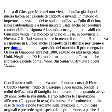
L’idea di Giuseppe Marenzi non viene dal nulla: già dopo la
guerra lavora per aziende di cappotti e inventa un metodo di
impermeabilizzazione dei tessuti che utilizzava l'olio di ricino,
risorsa abbondante e a buon mercato usata anche per produrre
combustibili. La signora Alessandra cuce gli impermeabili che
Giuseppe vende nel piccolo negozio di Lesa, in provincia di
Novara. Gli affari vanno bene e in meno di vent’anni Herno inizia
a esportare in Europa anche
cappotti di cashmere per uomo e
per
donna
,
tuttora un caposaldo del marchio. Il primo negozio a
Osaka in Giappone apre nel 1980, seguito da altri negli Stati
Uniti. Negli anni ‘90 Herno è ormai un brand affermato, che
rifornisce aziende come
Prada
,
Jill Sanders, Armani
e
Louis
Vuitton
.
Con il nuovo millennio inizia anche il nuovo corso di
Herno
.
Claudio Marenzi
, figlio di Giuseppe e Alessandra, prende le
redini dell’azienda di famiglia, in cui lavora fin da quando aveva
20 anni. Sotto la sua guida, Herno rafforza le esportazioni
all’estero (Giappone in testa) diminuisce il rifornimento ad altre
case di
moda
e pone l’accento sulla creazione di nuovi capi
originali e presiede ogni aspetto della produzione, a partire dalla