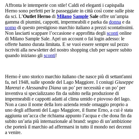
Affronta le intemperie con stile! Caldi ed eleganti i capispalla
PRENOTA PRIVATE SALE
Herno sono perfetti per le passeggiate in città così come sulle piste
da sci. L’
Outlet Herno
di
Milano
Sample
Sale
offre un’ampia
gamma di piumini, cappotti, impermeabili e parka da
donna
e da
uomo
di questo prestigioso marchio italiano a prezzi scontatissimi.
info@milanosamplesale.com
Non lasciarti scappare l’occasione e approfitta degli
sconti
online
di Milano Sample Sale. Apri un account o fai login adesso: le
offerte hanno durata limitata. E se vuoi essere sempre sul pezzo
iscriviti alla newsletter del nostro shopping club per sapere subito
quando iniziano gli
sconti
!
Herno è uno storico marchio italiano che nasce più di settant'anni
fa, nel 1948, sulle sponde del Lago Maggiore. I coniugi
Giuseppe
Marenzi
e
Alessandra Diana
un po’ per necessità e un po’ per
inventiva si specializzano fin da subito nella produzione di
impermeabili e cappotti adatti al clima umido e piovoso del lago.
Non a caso il nome della loro azienda rende omaggio proprio a
uno degli affluenti del Lago Maggiore, il fiume Erno, a cui è stata
aggiunta un’acca che richiama appunto l’acqua e che dona fin da
subito un’aria più internazionale al brand: segno di un’ambizione
che porterà il marchio ad affermarsi in tutto il mondo nei decenni
a venire.