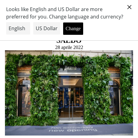
HERNO OUTLET - PIUMINI,
CAPPOTTI E IMPERMEABILI IN
PRIVATE SALE ATTIVE
SALDO
28 aprile 2022
COME PARTECIPARE
SEDI
CONTATTI
CARRELLO
LOGIN — LOGOUT
LINGUA
IT
VAI ALLO SHOP