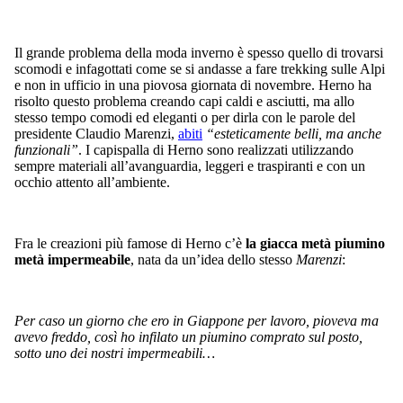
Il grande problema della moda inverno è spesso quello di trovarsi
scomodi e infagottati come se si andasse a fare trekking sulle Alpi
e non in ufficio in una piovosa giornata di novembre. Herno ha
risolto questo problema creando capi caldi e asciutti, ma allo
stesso tempo comodi ed eleganti o per dirla con le parole del
presidente Claudio Marenzi,
abiti
“esteticamente belli, ma anche
funzionali”
. I capispalla di Herno sono realizzati utilizzando
sempre materiali all’avanguardia, leggeri e traspiranti e con un
occhio attento all’ambiente.
Fra le creazioni più famose di Herno c’è
la giacca metà piumino
metà impermeabile
, nata da un’idea dello stesso
Marenzi
:
Per caso un giorno che ero in Giappone per lavoro, pioveva ma
avevo freddo, così ho infilato un piumino comprato sul posto,
sotto uno dei nostri impermeabili…