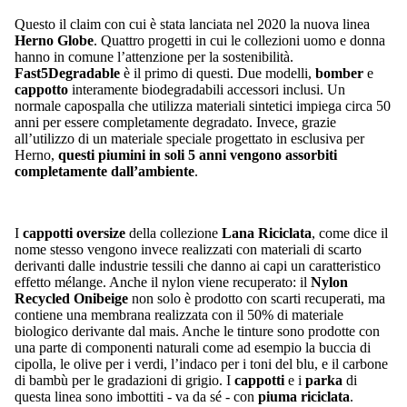
Questo il claim con cui è stata lanciata nel 2020 la nuova linea
Herno Globe
. Quattro progetti in cui le collezioni uomo e donna
hanno in comune l’attenzione per la sostenibilità.
Fast5Degradable
è il primo di questi. Due modelli,
bomber
e
cappotto
interamente biodegradabili accessori inclusi. Un
normale capospalla che utilizza materiali sintetici impiega circa 50
anni per essere completamente degradato. Invece, grazie
all’utilizzo di un materiale speciale progettato in esclusiva per
Herno,
questi piumini in soli 5 anni vengono assorbiti
completamente dall’ambiente
.
I
cappotti oversize
della collezione
Lana Riciclata
, come dice il
nome stesso vengono invece realizzati con materiali di scarto
derivanti dalle industrie tessili che danno ai capi un caratteristico
effetto mélange. Anche il nylon viene recuperato: il
Nylon
Recycled Onibeige
non solo è prodotto con scarti recuperati, ma
contiene una membrana realizzata con il 50% di materiale
biologico derivante dal mais. Anche le tinture sono prodotte con
una parte di componenti naturali come ad esempio la buccia di
cipolla, le olive per i verdi, l’indaco per i toni del blu, e il carbone
di bambù per le gradazioni di grigio. I
cappotti
e i
parka
di
questa linea sono imbottiti - va da sé - con
piuma riciclata
.