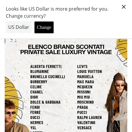
VINTAGE 202410 PD-LUV-4EVER
PRIVATE SALE ATTIVE
COME PARTECIPARE
SEDI
CONTATTI
CARRELLO
LOGIN — LOGOUT
VAI ALLO SHOP
PRENOTA PRIVATE SALE